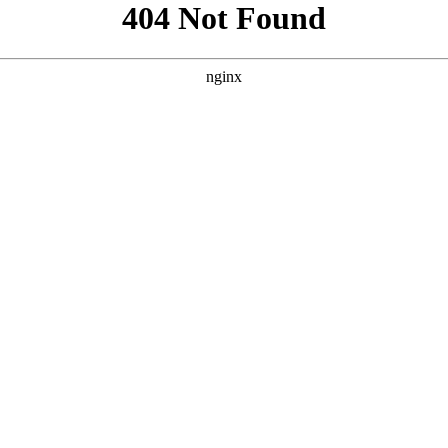
地页HTML代码，采用高端SaaS风格设计，包含导航、英雄区
影视”的怀旧感与高品质体验展开，通过色彩、质感与交互细节传递专业与温
且带有岁月光泽的视觉基调。金色不仅用于关键按钮和装饰，还作为数
到功能卡片、数据统计、用户评价、常见问题，再到最终的转化区域，
**：功能卡片支持悬停上浮（`card-float`）并伴有阴影变化，
下，提升了浏览的愉悦感和品质感。 - **视觉符号与内容**
幕”“国产热播”等关键词，既满足SEO需求，又精准传递了平台核